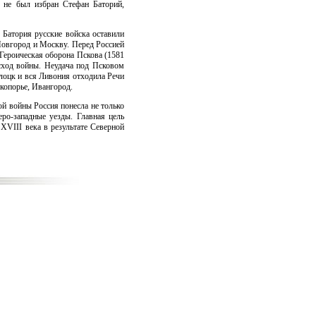
 не был избран Стефан Баторий,
 Батория русские войска оставили
Новгород и Москву. Перед Россией
 Героическая оборона Пскова (1581
исход войны. Неудача под Псковом
лоцк и вся Ливония отходила Речи
копорье, Ивангород.
ой войны Россия понесла не только
еро-западные уезды. Главная цель
XVIII века в результате Северной