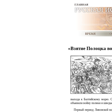
«Взятие Полоцка во
выхода к Балтийскому морю. О
объявили войну поляки и шведы,
Первый период Ливонской во