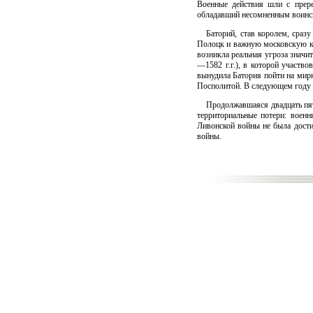
Военные действия шли с прере
обладавший несомненным воинс
Баторий, став королем, сраз
Полоцк и важную московскую кре
возникла реальная угроза значи
—1582 г.г.), в которой участв
вынудила Батория пойти на мирн
Посполитой. В следующем году 
Продолжавшаяся двадцать пят
территориальные потери: военн
Ливонской войны не была дости
войны.