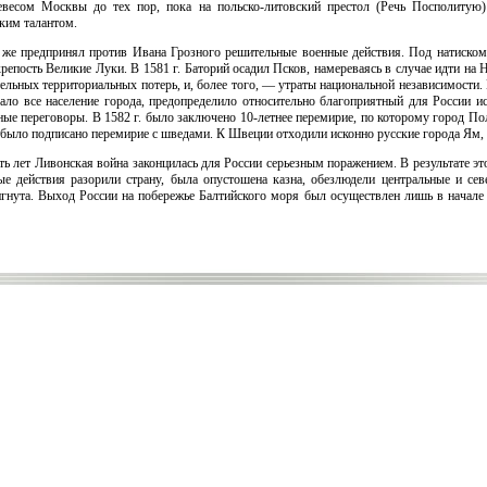
весом Москвы до тех пор, пока на польско-литовский престол (Речь Посполитую)
ким талантом.
у же предпринял против Ивана Грозного решительные военные действия. Под натиском
пость Великие Луки. В 1581 г. Баторий осадил Псков, намереваясь в случае идти на 
тельных территориальных потерь, и, более того, — утраты национальной независимости.
овало все население города, предопределило относительно благоприятный для России 
ые переговоры. В 1582 г. было заключено 10-летнее перемирие, по которому город По
было подписано перемирие с шведами. К Швеции отходили исконно русские города Ям, 
ь лет Ливонская война законцилась для России серьезным поражением. В результате эт
ые действия разорили страну, была опустошена казна, обезлюдели центральные и сев
гнута. Выход России на побережье Балтийского моря был осуществлен лишь в начале 