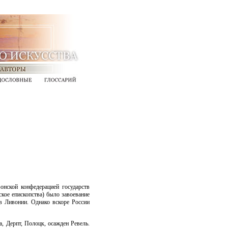
нской конфедерацией государств
ское епископства) было завоевание
в Ливонии. Однако вскоре России
 Дерпт, Полоцк, осажден Ревель.