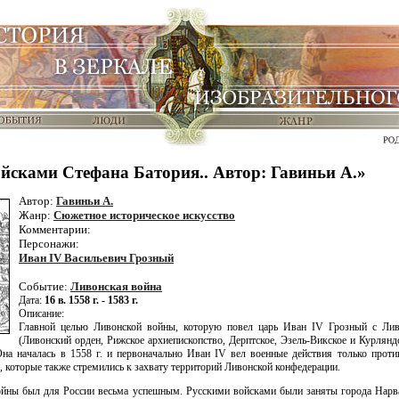
йсками Стефана Батория.. Автор: Гавиньи А.»
Автор:
Гавиньи А.
Жанр:
Сюжетное историческое искусство
Комментарии:
Персонажи:
Иван IV Васильевич Грозный
Событие:
Ливонская война
Дата:
16 в. 1558 г. - 1583 г.
Описание:
Главной целью Ливонской войны, которую повел царь Иван IV Грозный с Ливо
(Ливонский орден, Рижское архиепископство, Дерптское, Эзель-Викское и Курлянд
на началась в 1558 г. и первоначально Иван IV вел военные действия только проти
 которые также стремились к захвату территорий Ливонской конфедерации.
йны был для России весьма успешным. Русскими войсками были заняты города Нарва,