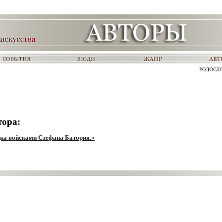
тора:
ка войсками Стефана Батория.
»