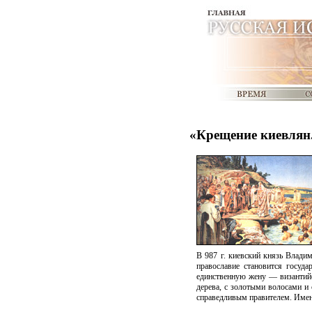
«Крещение киевлян.
В 987 г. киевский князь Владим
православие становится госуд
единственную жену — византийс
дерева, с золотыми волосами и
справедливым правителем. Имен