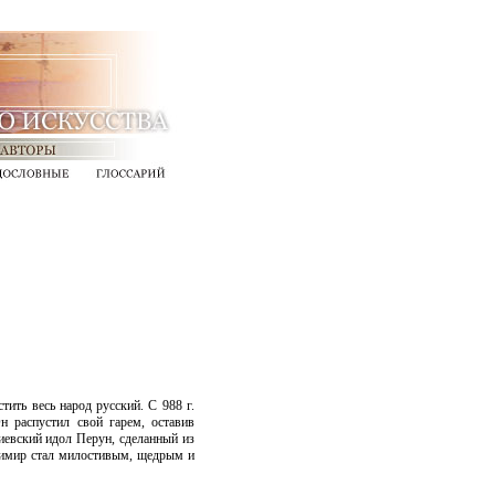
тить весь народ русский. С 988 г.
н распустил свой гарем, оставив
евский идол Перун, сделанный из
димир стал милостивым, щедрым и