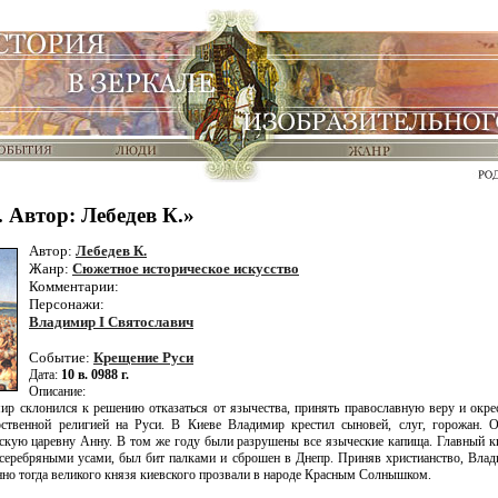
 Автор: Лебедев К.»
Автор:
Лебедев К.
Жанр:
Сюжетное историческое искусство
Комментарии:
Персонажи:
Владимир I Святославич
Событие:
Крещение Руси
Дата:
10 в. 0988 г.
Описание:
ир склонился к решению отказаться от язычества, принять православную веру и окрес
арственной религией на Руси. В Киеве Владимир крестил сыновей, слуг, горожан. О
кую царевну Анну. В том же году были разрушены все языческие капища. Главный ки
 серебряными усами, был бит палками и сброшен в Днепр. Приняв христианство, Вла
но тогда великого князя киевского прозвали в народе Красным Солнышком.