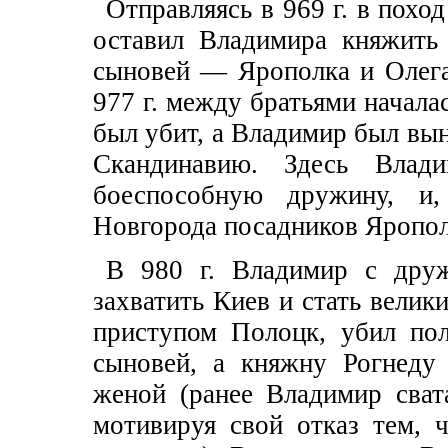
Отправляясь в 969 г. в похо
оставил Владимира княжить
сыновей — Ярополка и Олега
977 г. между братьями началас
был убит, а Владимир был вы
Скандинавию. Здесь Влад
боеспособную дружину, и,
Новгорода посадников Яропол
В 980 г. Владимир с друж
захватить Киев и стать велик
приступом Полоцк, убил пол
сыновей, а княжну Рогнеду 
женой (ранее Владимир свата
мотивируя свой отказ тем, 