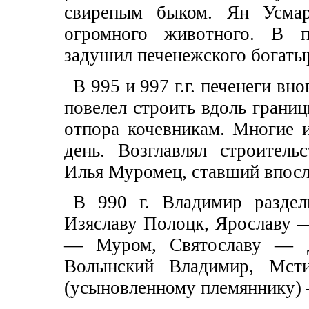
свирепым быком. Ян Усма
огромного животного. В п
задушил печенежского богатыр
В 995 и 997 г.г. печенеги вн
повелел строить вдоль грани
отпора кочевникам. Многие и
день. Возглавлял строитель
Илья Муромец, ставший впос
В 990 г. Владимир раздел
Изяславу Полоцк, Ярославу 
— Муром, Святославу — Д
Волынский Владимир, Мсти
(усыновленному племяннику)