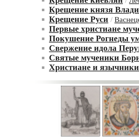
/
Ле
Крещение князя Влад
Крещение Руси
/
Васнец
Первые христиане муч
Покушение Рогнеды у
Свержение идола Перу
Святые мученики Бори
Христиане и язычники