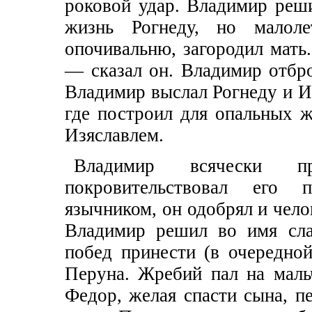
роковой удар. Владимир реш
жизнь Рогнеду, но малол
опочивальню, загородил мать.
— сказал он. Владимир отбро
Владимир выслал Рогнеду и И
где построил для опальных ж
Изяславлем.
Владимир всячески пр
покровительствовал его 
язычником, он одобрял и чело
Владимир решил во имя сл
побед принести (в очередной
Перуна. Жребий пал на маль
Федор, желая спасти сына, п