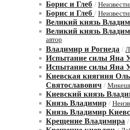
Борис и Глеб
/
Неизвестн
Борис и Глеб
/
Неизвестн
Великий князь Влади
Великий князь Владим
автор
Владимир и Рогнеда
/
Л
Испытание силы Яна У
Испытание силы Яна 
Киевская княгиня Оль
Святославович
/
Микеш
Киевский князь Влади
Князь Владимир
/
Неизв
Князь Владимир Киев
Крещение Владимира
Крещение киевлян