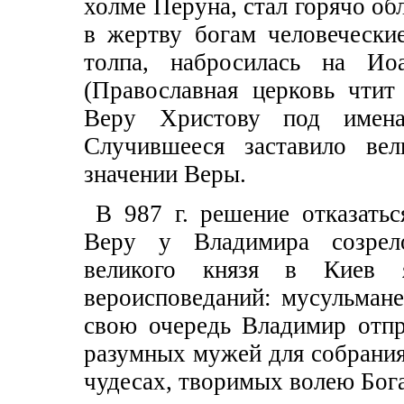
холме Перуна, стал горячо об
в жертву богам человечески
толпа, набросилась на Ио
(Православная церковь чтит
Веру Христову под имен
Случившееся заставило вел
значении Веры.
В 987 г. решение отказать
Веру у Владимира созрел
великого князя в Киев я
вероисповеданий: мусульмане
свою очередь Владимир отп
разумных мужей для собрания
чудесах, творимых волею Бога