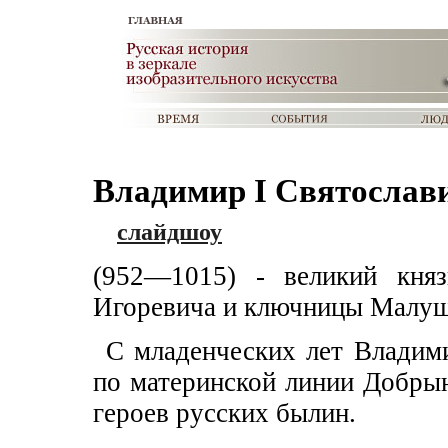
Владимир I Святослав
слайдшоу
(952—1015) - великий княз
Игоревича и ключницы Малуши
С младенческих лет Владими
по материнской линии Добры
героев русских былин.