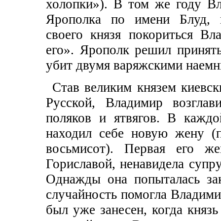
холопки»). В том же году В
Ярополка по имени Блуд, 
своего князя покориться В
его». Ярополк решил принять
убит двумя варяжскими наемн
Став великим князем киевс
Русской, Владимир возглав
поляков и ятвягов. В кажд
находил себе новую жену (
восьмисот). Первая его же
Гориславой, ненавидела супру
Однажды она попыталась за
случайность помогла Владими
был уже занесен, когда князь