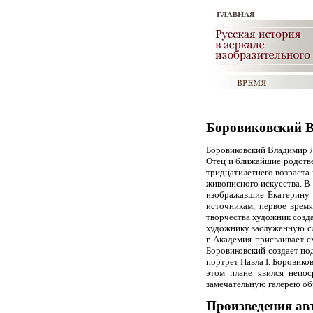
Боровиковский В
Боровиковский Владимир Л
Отец и ближайшие родстве
тридцатилетнего возраста
живописного искусства. В 
изображавшие Екатерину I
источникам, первое врем
творчества художник созд
художнику заслуженную сл
г. Академия присваивает 
Боровиковский создает под
портрет Павла I. Боровико
этом плане явился непо
замечательную галерею об
Произведения ав