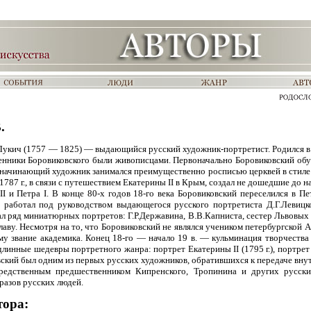
.
укич (1757 — 1825) — выдающийся русский художник-портретист. Родился в 
нники Боровиковского были живописцами. Первоначально Боровиковский обу
 начинающий художник занимался преимущественно росписью церквей в стиле
1787 г., в связи с путешествием Екатерины II в Крым, создал не дошедшие до н
I и Петра I. В конце 80-х годов 18-го века Боровиковский переселился в Пет
я работал под руководством выдающегося русского портретиста Д.Г.Левицко
ал ряд миниатюрных портретов: Г.Р.Державина, В.В.Капниста, сестер Львовых 
аву. Несмотря на то, что Боровиковский не являлся учеником петербургской А
ему звание академика. Конец 18-го — начало 19 в. — кульминация творчества
линные шедевры портретного жанра: портрет Екатерины II (1795 г.), портрет
вский был одним из первых русских художников, обратившихся к передаче внут
средственным предшественником Кипренского, Тропинина и других русски
разов русских людей.
тора: