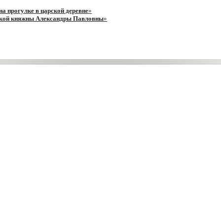
на прогулке в царской деревне
»
икой княжны Александры Павловны
»