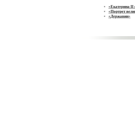
«
Екатерина II 
«
Портрет вел
«
Державин
»