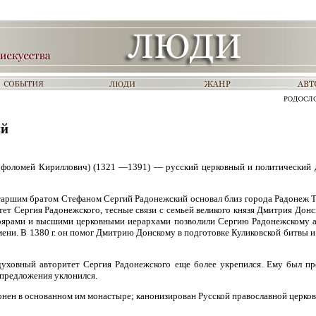
ий
фоломей Кириллович) (1321 —1391) — русский церковный и политический д
 старшим братом Стефаном Сергий Радонежский основал близ города Радонеж Т
т Сергия Радонежского, тесные связи с семьей великого князя Дмитрия Донс
оярами и высшими церковными иерархами позволили Сергию Радонежскому а
мени. В 1380 г. он помог Дмитрию Донскому в подготовке Куликовской битвы и
духовный авторитет Сергия Радонежского еще более укрепился. Ему был пр
 предложения уклонился.
нен в основанном им монастыре; канонизирован Русской православной церко