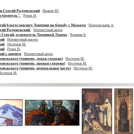
и Сергий Радонежский
/
Иванов Ю.
строитель".
/
Рерих Н.
ий благословляет Дмитрия на борьбу с Мамаем
/
Новоскольцев А.
гий Радонежский.
/
Неизвестный автор
 Сергий, основатель Троицкой Лавры
/
Чориков Б.
кий
/
Неизвестный мастер
кий
/
Нестеров М.
кий
/
Рерих Н.
ий с житием
/
Неизвестный автор
онежского (триптих, левая сторона)
/
Нестеров М.
онежского (триптих, правая сторона)
/
Нестеров М.
онежского (триптих, центральная часть)
/
Нестеров М.
естеров М.