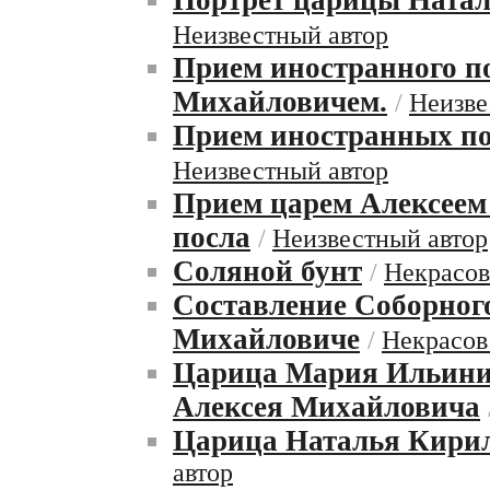
Портрет царицы Нат
Неизвестный автор
Прием иностранного п
Михайловичем.
/
Неизве
Прием иностранных по
Неизвестный автор
Прием царем Алексеем
посла
/
Неизвестный автор
Соляной бунт
/
Некрасов
Составление Соборного
Михайловиче
/
Некрасов
Царица Мария Ильини
Алексея Михайловича
Царица Наталья Кири
автор