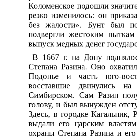
Коломенское подошли значите
резко изменилось: он приказ
без жалости». Бунт был по
подвергли жестоким пыткам 
выпуск медных денег государс
В 1667 г. на Дону подняло
Степана Разина. Оно охвати
Подонье и часть юго-вос
восставшие двинулись н
Симбирском. Сам Разин полу
голову, и был вынужден отсту
Здесь, в городке Кагальник, 
выдали его царским властя
охраны Степана Разина и его