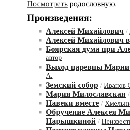
Посмотреть
родословную.
Произведения:
Алексей Михайлович
/
Алексей Михайлович в
Боярская дума при Ал
автор
Выход царевны Марии
А.
Земский собор
/
Иванов 
Мария Милославская
Навеки вместе
/
Хмельни
Обручение Алексея Ми
Нарышкиной
/
Неизвест