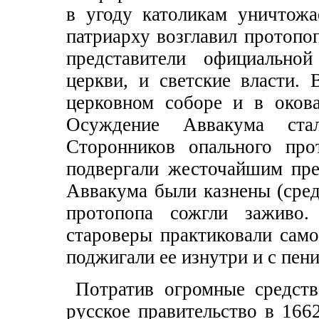
в угоду католикам уничтожа
патриарху возглавил протопо
представители официальной
церкви, и светские власти.
церковном соборе и в оков
Осуждение Аввакума стал
Сторонников опального про
подвергали жесточайшим пре
Аввакума были казнены (сре
протопопа сожгли заживо.
староверы практиковали само
поджигали ее изнутри и с пени
Потратив огромные средст
русское правительство в 166