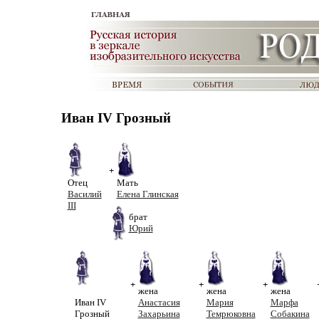
Иван IV Грозный
+
Отец
Мать
Василий
Елена Глинская
III
брат
Юрий
+
+
+
жена
жена
жена
Иван IV
Анастасия
Мария
Марфа
Грозный
Захарьина
Темрюковна
Собакина