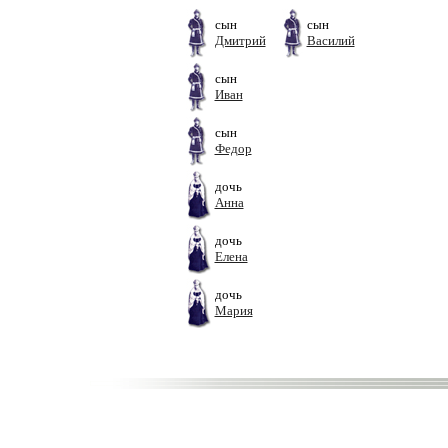
сын
сын
Дмитрий
Василий
сын
Иван
сын
Федор
дочь
Анна
дочь
Елена
дочь
Мария