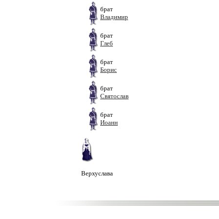
брат
Владимир
брат
Глеб
брат
Борис
брат
Святослав
брат
Иоанн
Верхуслава