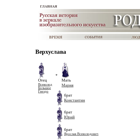
Верхуслава
+
Отец
Мать
Всеволод
Мария
Большое
Гнездо
брат
Константин
брат
Юрий
брат
Ярослав Всеволодович