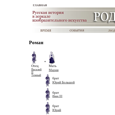
Роман
+
Отец
Мать
Василий
Мария
II
Темный
брат
Юрий Большой
брат
Иван III
брат
Юрий