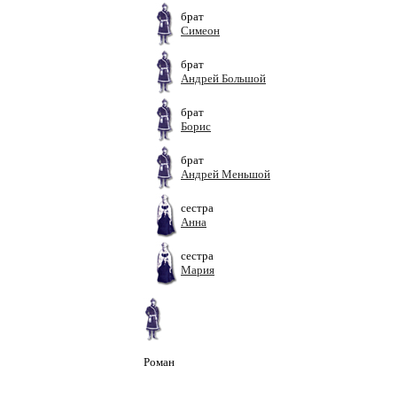
брат
Симеон
брат
Андрей Большой
брат
Борис
брат
Андрей Меньшой
сестра
Анна
сестра
Мария
Роман