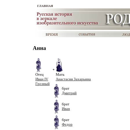
Анна
+
Отец
Мать
Иван IV
Анастасия Захарьина
Грозный
брат
Дмитрий
брат
Иван
брат
Федор