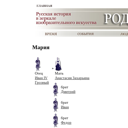
Мария
+
Отец
Мать
Иван IV
Анастасия Захарьина
Грозный
брат
Дмитрий
брат
Иван
брат
Федор