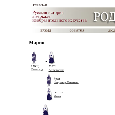
Мария
+
Отец
Мать
Всеволод
Анастасия
брат
Владимир Мономах
сестра
Янка