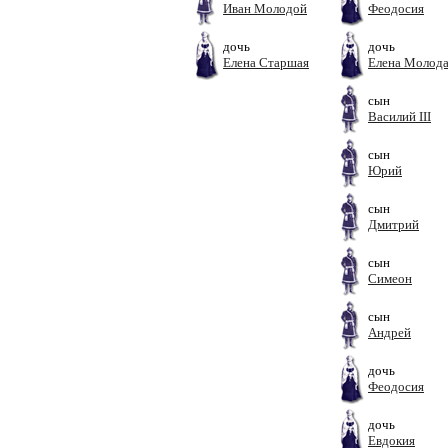
Иван Молодой
Феодосия
дочь
дочь
Елена Старшая
Елена Молод
сын
Василий III
сын
Юрий
сын
Дмитрий
сын
Симеон
сын
Андрей
дочь
Феодосия
дочь
Евдокия