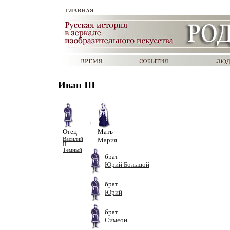
Иван III
+
Отец
Мать
Василий
Мария
II
Темный
брат
Юрий Большой
брат
Юрий
брат
Симеон