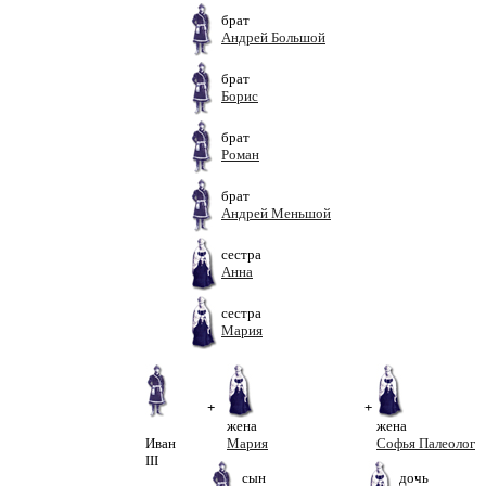
брат
Андрей Большой
брат
Борис
брат
Роман
брат
Андрей Меньшой
сестра
Анна
сестра
Мария
+
+
жена
жена
Иван
Мария
Софья Палеолог
III
сын
дочь