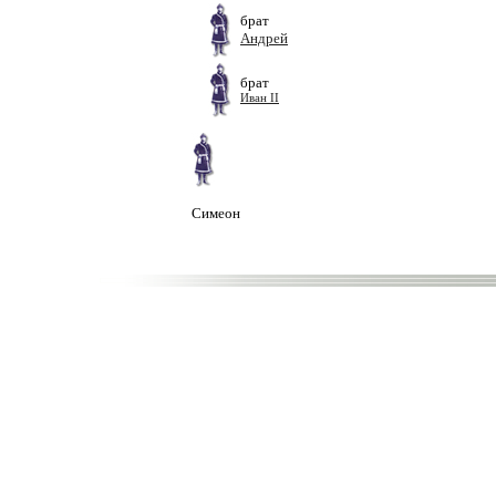
брат
Андрей
брат
Иван II
Симеон