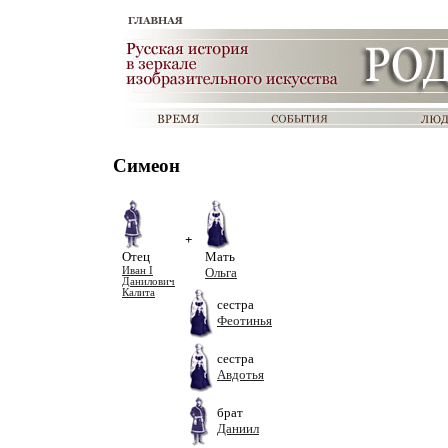
Симеон
+
Отец
Мать
Иван I
Ольга
Данилович
Калита
сестра
Феотинья
сестра
Авдотья
брат
Даниил