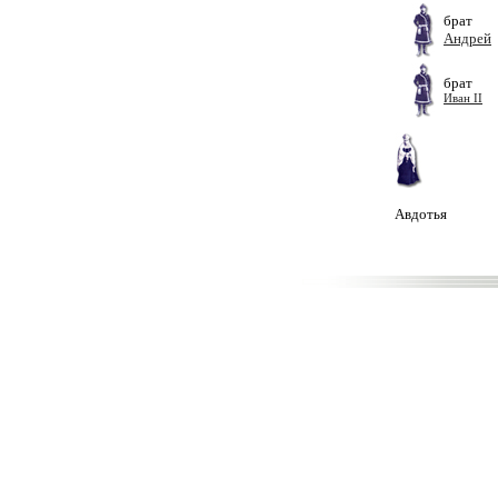
брат
Андрей
брат
Иван II
Авдотья