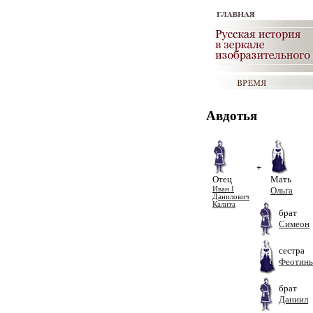
Авдотья
+
Отец
Мать
Иван I
Ольга
Данилович
Калита
брат
Симеон
сестра
Феотинь
брат
Даниил