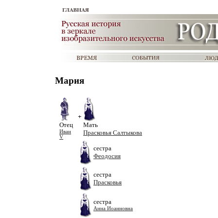
Мария
+
Отец
Мать
Иван
Прасковья Салтыкова
V
сестра
Феодосия
сестра
Прасковья
сестра
Анна Иоанновна