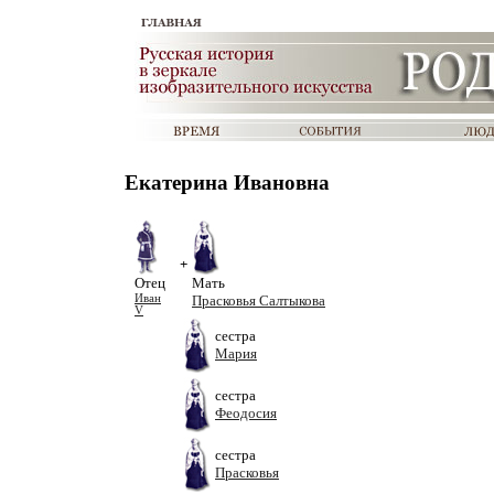
Екатерина Ивановна
+
Отец
Мать
Иван
Прасковья Салтыкова
V
сестра
Мария
сестра
Феодосия
сестра
Прасковья