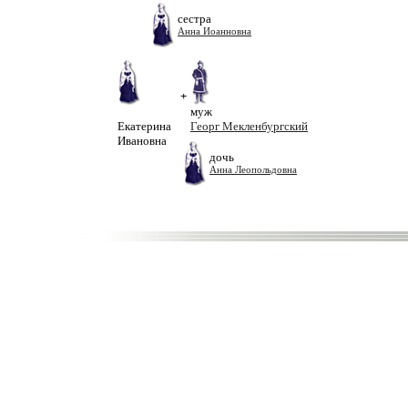
сестра
Анна Иоанновна
+
муж
Екатерина
Георг Мекленбургский
Ивановна
дочь
Анна Леопольдовна