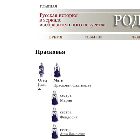
Прасковья
+
Отец
Мать
Иван
Прасковья Салтыкова
V
сестра
Мария
сестра
Феодосия
сестра
Анна Иоанновна