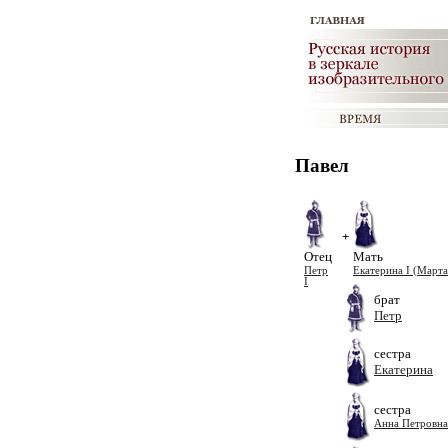
Павел
+
Отец
Мать
Петр
Екатерина I (Марта
I
брат
Петр
сестра
Екатерина
сестра
Анна Петровна