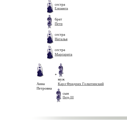
сестра
Елизавета
брат
Петр
сестра
Наталья
сестра
Маргарита
+
муж
Анна
Карл Фридрих Голштинский
Петровна
сын
Петр III