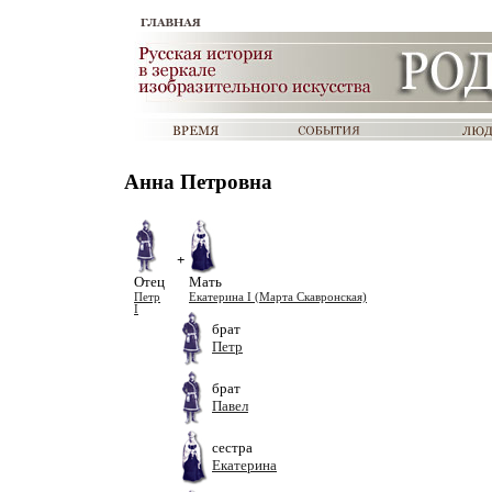
Анна Петровна
+
Отец
Мать
Петр
Екатерина I (Марта Скавронская)
I
брат
Петр
брат
Павел
сестра
Екатерина