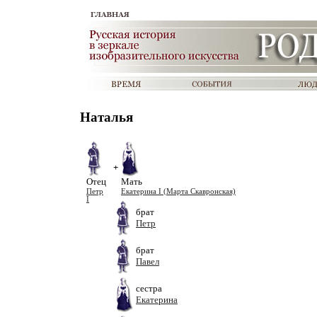
Наталья
+
Отец
Мать
Петр
Екатерина I (Марта Скавронская)
I
брат
Петр
брат
Павел
сестра
Екатерина