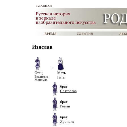
Изяслав
+
Отец
Мать
Владимир
Гита
Мономах
брат
Святослав
брат
Роман
брат
Ярополк