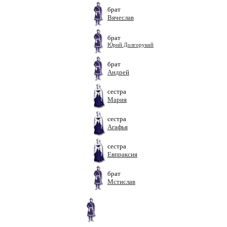
брат
Вячеслав
брат
Юрий Долгорукий
брат
Андрей
сестра
Мария
сестра
Агафья
сестра
Евпраксия
брат
Мстислав