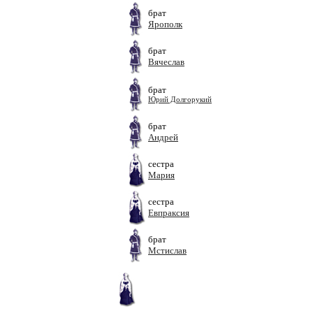
брат
Ярополк
брат
Вячеслав
брат
Юрий Долгорукий
брат
Андрей
сестра
Мария
сестра
Евпраксия
брат
Мстислав