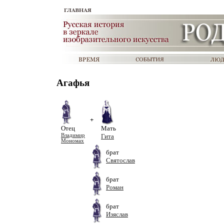
Агафья
+
Отец
Мать
Владимир
Гита
Мономах
брат
Святослав
брат
Роман
брат
Изяслав