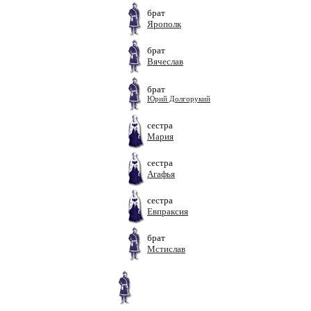
брат
Ярополк
брат
Вячеслав
брат
Юрий Долгорукий
сестра
Мария
сестра
Агафья
сестра
Евпраксия
брат
Мстислав