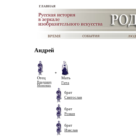
Андрей
+
Отец
Мать
Владимир
Гита
Мономах
брат
Святослав
брат
Роман
брат
Изяслав