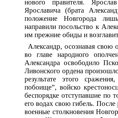
нового правителя. Яросл
Ярославича (брата Алексан
положение Новгорода лишь
направили посольство к Алек
им прежние обиды и возглавит
Александр, осознавая свою о
во главе народного ополче
Александра освободило Пск
Ливонского ордена произошло 
результате этого сражения
побоище”, войско крестонос
беспорядке отступавшие по т
его водах свою гибель. После
военные столкновения Новгоро