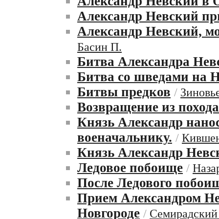
Александр Невский в 
Александр Невский пр
Александр Невский, м
Басин П.
Битва Александра Нев
Битва со шведами на 
Битвы предков
/
Зиновье
Возвращение из похода
Князь Александр нано
военачальнику.
/
Кившен
Князь Александр Невс
Ледовое побоище
/
Наза
После Ледового побои
Прием Александром Не
Новгороде
/
Семирадский 