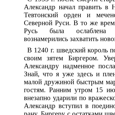
Александр начал править в Н
Тевтонский орден и мечен
Северной Руси. В то же врем
Русь была ослаблена та
вознамерились захватить ново
В 1240 г. шведский король п
своим зятем Биргером. Уве
Александру надменное посла
Знай, что я уже здесь и пл
малой дружиной быстрым мар
гостям. Ранним утром 15 ию
внезапно ударили по вражеск
Александр вступил в поедин
рану. Биргеру с остатками шве