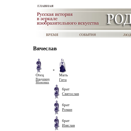
Вячеслав
+
Отец
Мать
Владимир
Гита
Мономах
брат
Святослав
брат
Роман
брат
Изяслав