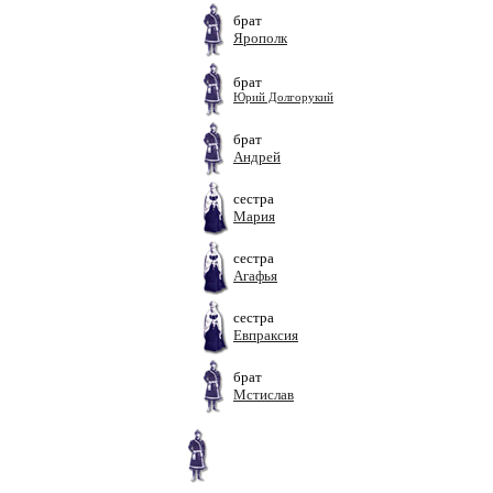
брат
Ярополк
брат
Юрий Долгорукий
брат
Андрей
сестра
Мария
сестра
Агафья
сестра
Евпраксия
брат
Мстислав