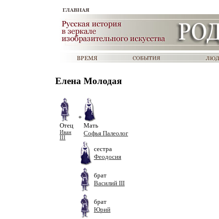
Елена Молодая
+
Отец
Мать
Иван
Софья Палеолог
III
сестра
Феодосия
брат
Василий III
брат
Юрий