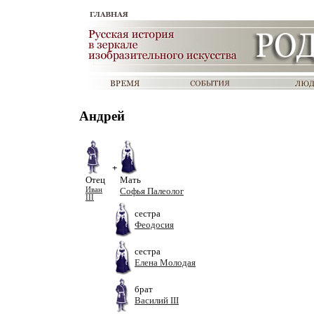
Андрей
+
Отец
Мать
Иван
Софья Палеолог
III
сестра
Феодосия
сестра
Елена Молодая
брат
Василий III