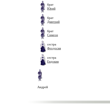
брат
Юрий
брат
Дмитрий
брат
Симеон
сестра
Феодосия
сестра
Евдокия
Андрей