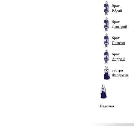
брат
Юрий
брат
Дмитрий
брат
Симеон
брат
Андрей
сестра
Феодосия
Евдокия