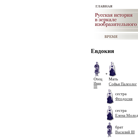
Евдокия
+
Отец
Мать
Иван
Софья Палеолог
III
сестра
Феодосия
сестра
Елена Молод
брат
Василий III