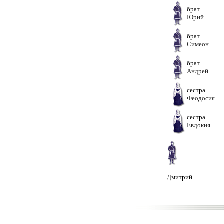
брат
Юрий
брат
Симеон
брат
Андрей
сестра
Феодосия
сестра
Евдокия
Дмитрий