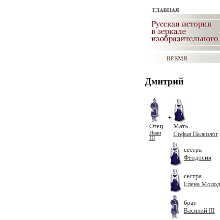
Дмитрий
+
Отец
Мать
Иван
Софья Палеолог
III
сестра
Феодосия
сестра
Елена Молод
брат
Василий III