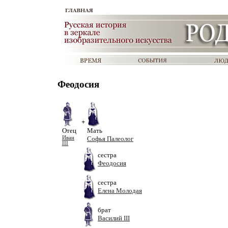
Феодосия
+
Отец
Мать
Иван
Софья Палеолог
III
сестра
Феодосия
сестра
Елена Молодая
брат
Василий III