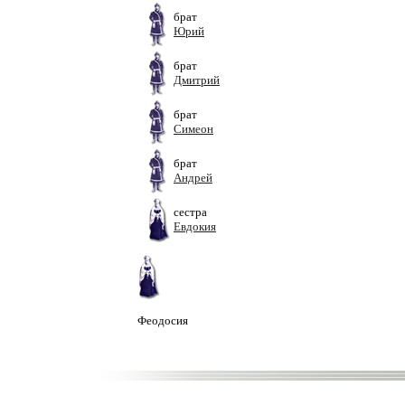
брат
Юрий
брат
Дмитрий
брат
Симеон
брат
Андрей
сестра
Евдокия
Феодосия