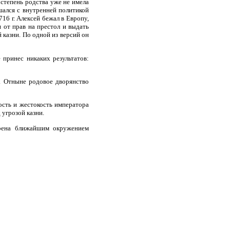
 степень родства уже не имела
шался с внутренней политикой
16 г. Алексей бежал в Европу,
я от прав на престол и выдать
 казни. По одной из версий он
 принес никаких результатов:
. Отныне родовое дворянство
ость и жестокость императора
угрозой казни.
орена ближайшим окружением