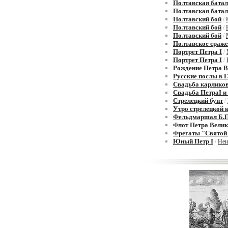
Полтавская бата
Полтавская бата
Полтавский бой
/
Полтавский бой
/
Полтавский бой
/
Полтавское сраже
Портрет Петра I
/
Портрет Петра I
/
Рождение Петра В
Русские послы в Г
Свадьба карликов
Свадьба ПетраI и
Стрелецкий бунт
/
Утро стрелецкой 
Фельдмаршал Б.П
Флот Петра Велик
Фрегаты "Святой 
Юный Петр I
/
Неи