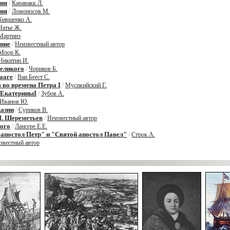
лия
/
Каравакк Л.
лия
/
Ломоносов М.
Кившенко А.
Натье Ж.
Мартинэ
ние
/
Неизвестный автор
Моор К.
Никитин И.
еликого
/
Чориков Б.
ааге
/
Ван Беест С.
 во времена Петра I
/
Мусикийский Г.
 ЕкатериныI
/
Зубов А.
Иванов Ю.
казни
/
Суриков В.
. Шереметьев
/
Неизвестный автор
ого
/
Лансере Е.Е.
апостол Петр" и "Святой апостол Павел"
/
Строк А.
звестный автор