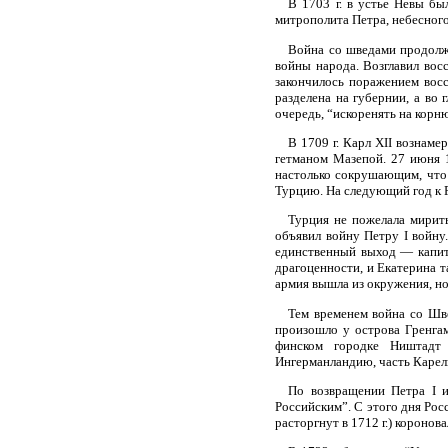
В 1703 г. в устье Невы бы
митрополита Петра, небесного
Война со шведами продолжа
войны народа. Возглавил вос
закончилось поражением вос
разделена на губернии, а во 
очередь, “искоренять на корн
В 1709 г. Карл XII вознаме
гетманом Мазепой. 27 июня 1
настолько сокрушающим, что 
Турцию. На следующий год к Р
Турция не пожелала мирить
объявил войну Петру I войну
единственный выход — капиту
драгоценности, и Екатерина т
армия вышла из окружения, но
Тем временем война со Шве
произошло у острова Гренгам 
финском городке Ништадт
Ингерманландию, часть Карел
По возвращении Петра I и
Российским”. С этого дня Рос
расторгнут в 1712 г.) коронов