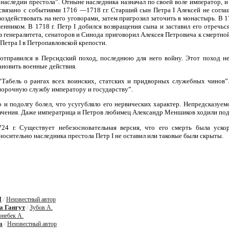
о наследии престола”. Отныне наследника назначал по своей воле император, и
 связано с событиями 1716 —1718 г.г. Старший сын Петра I Алексей не согла
воздействовать на него уговорами, затем пригрозил заточить в монастырь. В 17
менником. В 1718 г. Петр I добился возвращения сына и заставил его отречьс
 генералитета, сенаторов и Синода приговорил Алексея Петровича к смертной
етра I в Петропавловской крепости.
отправился в Персидский поход, последнюю для него войну. Этот поход не
ановить военные действия.
“Табель о рангах всех воинских, статских и придворных служебных чинов”
порочную службу императору и государству”.
о и подолгу болел, что усугубляло его нервических характер. Непредсказуем
чения. Даже императрица и Петров любимец Александр Меншиков ходили под 
724 г. Существует небезосновательная версия, что его смерть была уск
осительно наследника престола Петр I не оставил или таковые были скрыты.
I
/
Неизвестный автор
а Гангут
/
Зубов А.
небек А.
а
/
Неизвестный автор