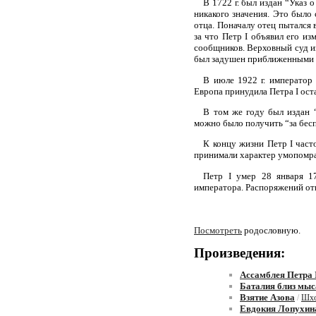
В 1722 г. был издан “Указ 
никакого значения. Это было
отца. Поначалу отец пытался 
за что Петр I объявил его из
сообщников. Верховный суд из
был задушен приближенными П
В июле 1922 г. император 
Европа принудила Петра I ост
В том же году был издан 
можно было получить “за бес
К концу жизни Петр I част
принимали характер умопомра
Петр I умер 28 января 1
императора. Распоряжений отн
Посмотреть
родословную.
Произведения:
Ассамблея Петра 
Баталия близ мыс
Взятие Азова
/
Шхо
Евдокия Лопухин