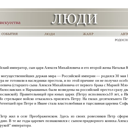
ийский император, сын царя Алексея Михайловича и его второй жены Натальи
из могущественнейших держав мира — Российской империи — родился 30 мая 16
а не готовили в наследники престола, и по этой причине он не получил особ
еевича (старшего сына Алексея Михайловича от первого брака с Марией Млосла
илославских и Нарышкиных были возведены на российский престол сразу два
славской). Правительницей при юных царях (Петру исполнилось10 лет, а И
о стрельцкое войско отказалось присягать Петру. На глазах десятилеьнего П
Регентшей при Петре и Иване стала властолюбивая и тщеславная царевна Софь
Петр жил в селе Преображенском. Здесь из своих ровесников Петр сфор
дию. В те же годы царевич познакомился с сыном придворного конюха Алек
 рукой” императора.