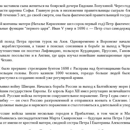
на заставила сына жениться на боярской дочери Евдокии Лопухиной. Через год
ласти царевна Софья. Главную роль в низложении правительницы сыграло 
 течении 5 лет, до своей смерти, она была фактической правительницей госуда
ой кончины матери (Наталье Кирилловне шел сорок первый год) Петр фактичес
ьные функции “первого царя”. Иван V умер в 1696 г. — Петр стал самодержце
ый поход Петра против турок на Азов. Одновременно в Воронеже начало
а кораблестроения, а также в поисках союзников в борьбе за выход к Чер
путешествия он посетил Лифляндию, польскую Курдяндию, Пруссию, Ганов
ывало посольство и в Англии, где царь изучал новейшие навигационные пр
 Чехию.
I было прервано стрелецким бунтом 1698 г. Расправа над бунтовщиками была
ельцам головы. Всего казнили 1000 человек, гораздо больше людей был
риступил к созданию новой уже регулярной армии.
объявил войну Швеции. Началась борьба России за выход к Балтийскому морю 
шим государством Европы. Ее клроль Карл XII имел репутацию величайшего 
й. Русские войска потерпели сокрушительное поражение. Петр I едва смог с
ибку — он счел Россию разгромленной и отправился воевать в Силезию.
должные выводы и нарвского поражения и стал готовиться к длительной и упо
ские войска заняли несколько городов в Прибалтике, в том числе и Мар
ъявилась шеснадцатилетняя Марта Скавронская — будущая жена Петра I (им
а от имени ее крестной матери, сводной сестры Петра I Екатерины Алексеевны