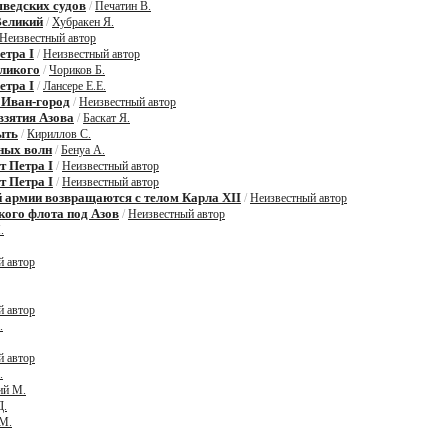
шведских судов
/
Печатин В.
Великий
/
Хубракен Я.
Неизвестный автор
етра I
/
Неизвестный автор
ликого
/
Чориков Б.
етра I
/
Лансере Е.Е.
 Иван-город
/
Неизвестный автор
взятия Азова
/
Баскат Я.
ыть
/
Кириллов С.
ных волн
/
Бенуа А.
т Петра I
/
Неизвестный автор
т Петра I
/
Неизвестный автор
 армии возвращаются с телом Карла XII
/
Неизвестный автор
кого флота под Азов
/
Неизвестный автор
.
й автор
й автор
.
й автор
.
ий М.
Д.
М.