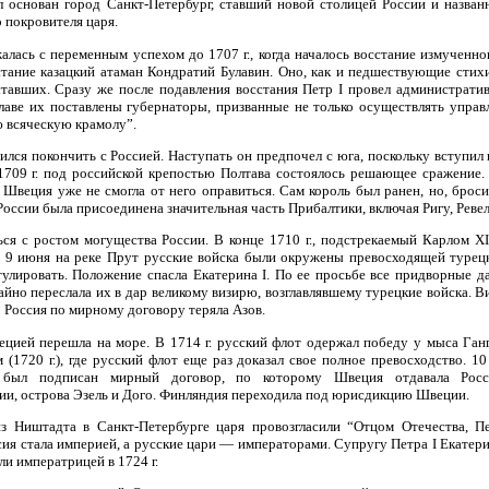
л основан город Санкт-Петербург, ставший новой столицей России и названн
 покровителя царя.
лась с переменным успехом до 1707 г., когда началось восстание измученно
стание казацкий атаман Кондратий Булавин. Оно, как и педшествующие сти
ставших. Сразу же после подавления восстания Петр I провел администрат
главе их поставлены губернаторы, призванные не только осуществлять управ
ю всяческую крамолу”.
рился покончить с Россией. Наступать он предпочел с юга, поскольку вступил
709 г. под российской крепостью Полтава состоялось решающее сражение.
Швеция уже не смогла от него оправиться. Сам король был ранен, но, бросив
оссии была присоединена значительная часть Прибалтики, включая Ригу, Ревел
ся с ростом могущества России. В конце 1710 г., подстрекаемый Карлом XI
. 9 июня на реке Прут русские войска были окружены превосходящей турецк
лировать. Положение спасла Екатерина I. По ее просьбе все придворные 
айно переслала их в дар великому визирю, возглавлявшему турецкие войска. В
 Россия по мирному договору теряла Азов.
цией перешла на море. В 1714 г. русский флот одержал победу у мыса Ган
(1720 г.), где русский флот еще раз доказал свое полное превосходство. 10
 был подписан мирный договор, по которому Швеция отдавала Росс
ии, острова Эзель и Дого. Финляндия переходила под юрисдикцию Швеции.
з Ништадта в Санкт-Петербурге царя провозгласили “Отцом Отечества, 
сия стала империей, а русские цари — императорами. Супругу Петра I Екатери
али императрицей в 1724 г.