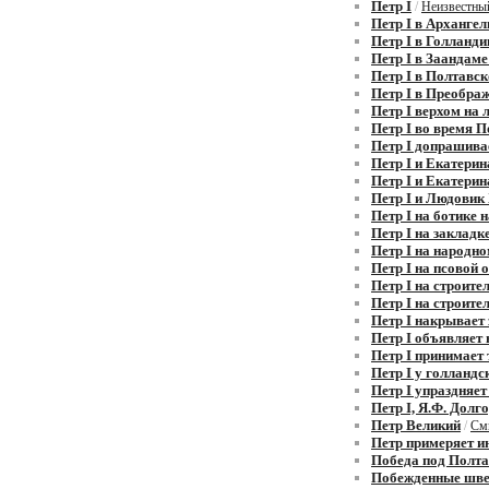
Петр I
/
Неизвестны
Петр I в Архангел
Петр I в Голланди
Петр I в Заандам
Петр I в Полтавс
Петр I в Преобра
Петр I верхом на
Петр I во время 
Петр I допрашива
Петр I и Екатерин
Петр I и Екатерин
Петр I и Людовик
Петр I на ботике 
Петр I на закладк
Петр I на народно
Петр I на псовой 
Петр I на строите
Петр I на строите
Петр I накрывает 
Петр I объявляет
Петр I принимает
Петр I у голландс
Петр I упраздняет
Петр I, Я.Ф. Долг
Петр Великий
/
См
Петр примеряет и
Победа под Полт
Побежденные швед