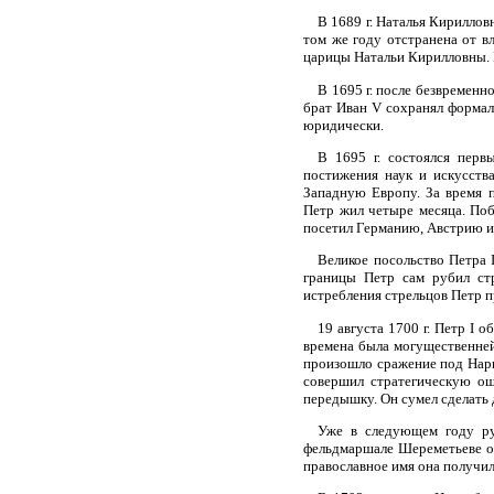
В 1689 г. Наталья Кириллов
том же году отстранена от в
царицы Натальи Кирилловны. В
В 1695 г. после безвременн
брат Иван V сохранял формал
юридически.
В 1695 г. состоялся перв
постижения наук и искусств
Западную Европу. За время 
Петр жил четыре месяца. Поб
посетил Германию, Австрию и
Великое посольство Петра 
границы Петр сам рубил стр
истребления стрельцов Петр п
19 августа 1700 г. Петр I 
времена была могущественней
произошло сражение под Нарво
совершил стратегическую ош
передышку. Он сумел сделать 
Уже в следующем году рус
фельдмаршале Шереметьеве об
православное имя она получил