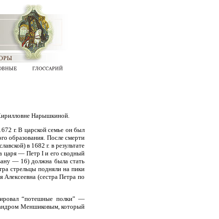
 Кирилловне Нарышкиной.
72 г. В царской семье он был
ого образования. После смерти
вской) в 1682 г. в результате
 царя — Петр I и его сводный
вану — 16) должна была стать
етра стрельцы подняли на пики
я Алексеевна (сестра Петра по
мировал “потешные полки” —
сандром Меншиковым, который