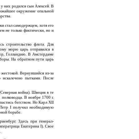
 у них родился сын Алексей. В
ближайшее окружение опальной
рства.
ки стал самодержцем, хотя его
м не только фактически, но и
сь строительство флота. Для
ному морю царь отправился в
ер, Голландию. В Амстердаме
иборы. На обратном пути царь
 жестокой. Вернувшийся из-за
о искалечено пытками. После
(Северная война). Швеция в те
полководца. В ноябре 1700 г.
пастись бегством. Но Карл XII
 Петр I получил необходимую
рной борьбе.
иенбург. Здесь при генерал-
ператрица Екатерина I). Свое
.