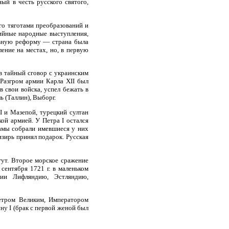
ый в честь русского святого,
го тяготами преобразований и
хийные народные выступления,
ивную реформу — страна была
ление на местах, но, в первую
 в тайный сговор с украинским
 Разгром армии Карла XII был
 свои войска, успел бежать в
ь (Таллин), Выборг.
I и Мазепой, турецкий султан
ой армией. У Петра I остался
дамы собрали имевшиеся у них
изирь принял подарок. Русская
гут. Второе морское сражение
 сентября 1721 г. в маленьком
ии Лифляндию, Эстляндию,
Петром Великим, Императором
ну I (брак с первой женой был