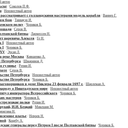
й автор
ьске
/
Соколов П.Ф.
и
/
Неизвестный автор
е рассматривает с голландскими мастерами модель корабля
/
Ваннер Г.
ком бою
/
Тиннауэр И.
женском полку
/
Чориков Б.
 лошади
/
Серов В.
Полтавской битвы
/
Лармессен Н.
ет царевича Алексея
/
Ге Н.
а I
/
Неизвестный автор
а I
/
Чориков Б.
 XV
/
Эрсан Л.
на реке Москва
/
Кившенко А.
е Петербурга
/
Шмаринов Д.
м гулянье
/
Репин И.
охоте
/
Серов В.
льстве Петербурга
/
Неизвестный автор
льстве Петербурга
/
Чориков Б.
заговорщиков в доме Циклера 23 февраля 1697 г.
/
Шарлеман А.
 народу о Ништадтском мире
/
Неизвестный автор
 титул императора Всероссийского
/
Чориков Б.
ких мастеров
/
Чориков Б.
 стрелецкие полки
/
Репин И.
орукий, И.И. Бецкий
/
Микешин М.
ирягина Н.
ноземное платье
/
Неврев Н.
авой
/
Коцебу А.
ские генералы перед Петром I после Полтавской битвы
/
Чориков Б.