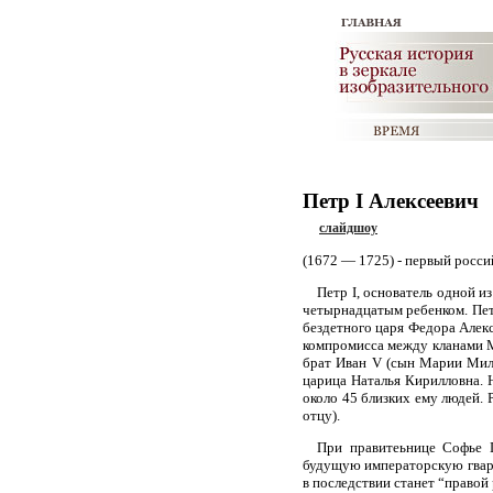
Петр I Алексеевич
слайдшоу
(1672 — 1725) - первый росс
Петр I, основатель одной 
четырнадцатым ребенком. Петр
бездетного царя Федора Алекс
компромисса между кланами М
брат Иван V (сын Марии Мило
царица Наталья Кирилловна. Н
около 45 близких ему людей. 
отцу).
При правитеьнице Софье 
будущую императорскую гвар
в последствии станет “правой