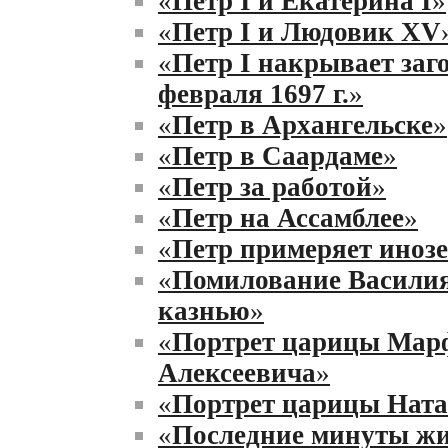
«
Петр I и Екатерина I
»
«
Петр I и Людовик XV
«
Петр I накрывает заг
февраля 1697 г.
»
«
Петр в Архангельске
»
«
Петр в Саардаме
»
«
Петр за работой
»
«
Петр на Ассамблее
»
«
Петр примеряет инозе
«
Помилование Василия
казнью
»
«
Портрет царицы Мар
Алексеевича
»
«
Портрет царицы На
«
Последние минуты ж