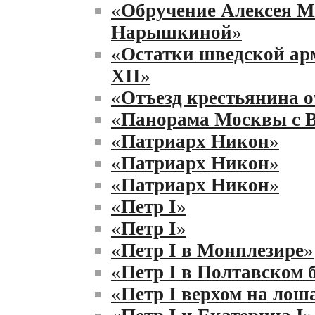
«
Обручение Алексея М
Нарышкиной
»
«
Остатки шведской ар
XII
»
«
Отъезд крестьянина о
«
Панорама Москвы с В
«
Патриарх Никон
»
«
Патриарх Никон
»
«
Патриарх Никон
»
«
Петр I
»
«
Петр I
»
«
Петр I в Монплезире
»
«
Петр I в Полтавском 
«
Петр I верхом на лош