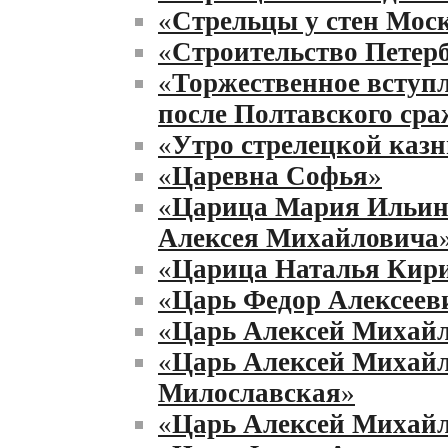
«
Стрельцы у стен Мос
«
Строительство Петер
«
Торжественное вступл
после Полтавского ср
«
Утро стрелецкой каз
«
Царевна Софья
»
«
Царица Мария Ильин
Алексея Михайловича
«
Царица Наталья Кир
«
Царь Федор Алексеев
«
Царь Алексей Михай
«
Царь Алексей Михай
Милославская
»
«
Царь Алексей Михайл