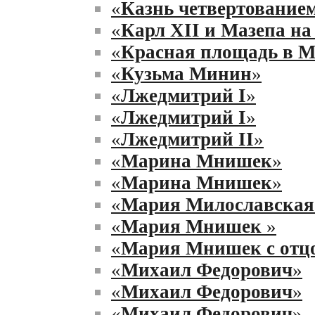
«
Казнь четвертование
«
Карл XII и Мазепа на
«
Красная площадь в Мо
«
Кузьма Минин
»
«
Лжедмитрий I
»
«
Лжедмитрий I
»
«
Лжедмитрий II
»
«
Марина Мнишек
»
«
Марина Мнишек
»
«
Мария Милославская
«
Мария Мнишек
»
«
Мария Мнишек с отцо
«
Михаил Федорович
»
«
Михаил Федорович
»
«
Михаил Федорович
»