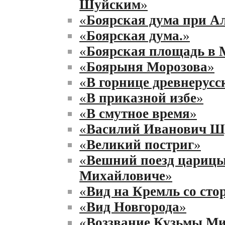
Шуйским
»
«
Боярская дума при А
«
Боярская дума.
»
«
Боярская площадь в 
«
Боярыня Морозова
»
«
В горнице древнерусс
«
В приказной избе
»
«
В смутное время
»
«
Василий Иванович Ш
«
Великий постриг
»
«
Вешний поезд царицы 
Михайловиче
»
«
Вид на Кремль со ст
«
Вид Новгорода
»
«
Воззвание Кузьмы Ми