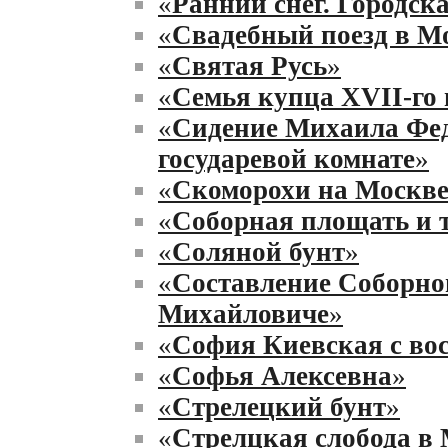
«
Ранний снег. Городск
«
Свадебный поезд в М
«
Святая Русь
»
«
Семья купца XVII-го 
«
Сидение Михаила Фед
государевой комнате
»
«
Скоморохи на Москв
«
Соборная площать и т
«
Соляной бунт
»
«
Составление Соборног
Михайловиче
»
«
София Киевская с во
«
Софья Алексевна
»
«
Стрелецкий бунт
»
«
Стрелцкая слобода в