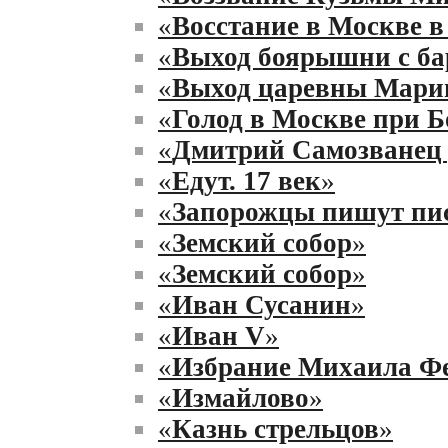
«
Восстание в Москве в 
«
Выход боярышни с б
«
Выход царевны Мари
«
Голод в Москве при Б
«
Дмитрий Самозванец
«
Едут. 17 век
»
«
Запорожцы пишут пис
«
Земский собор
»
«
Земский собор
»
«
Иван Сусанин
»
«
Иван V
»
«
Избрание Михаила Фе
«
Измайлово
»
«
Казнь стрельцов
»