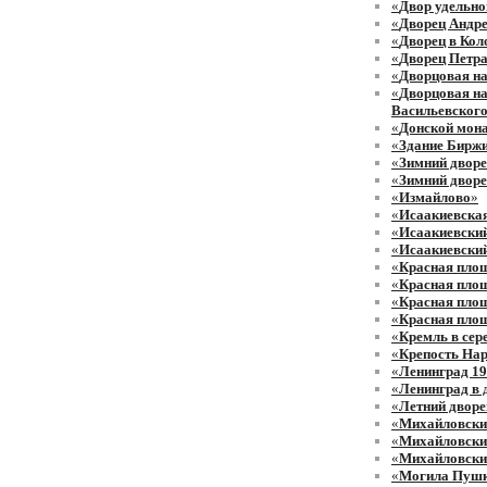
«
Двор удельно
«
Дворец Андр
«
Дворец в Ко
«
Дворец Петра
«
Дворцовая на
«
Дворцовая на
Васильевского
«
Донской мон
«
Здание Биржи
«
Зимний двор
«
Зимний дворе
«
Измайлово
»
«
Исаакиевска
«
Исаакиевский
«
Исаакиевский
«
Красная пло
«
Красная пло
«
Красная площ
«
Красная площ
«
Кремль в сер
«
Крепость Нар
«
Ленинград 1
«
Ленинград в 
«
Летний дворе
«
Михайловски
«
Михайловский
«
Михайловский
«
Могила Пушк