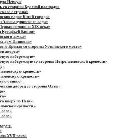
шую Невку.
»
ь со стороны Красной площади
»
ского острова
»
нских ворот Китай-города
»
з Александровского сада
»
Первая половина ХIХ века
»
и Кутафьей башни
»
вского замка
»
на дом Пашкова
»
ого Кремля со стороны Устьинского моста
»
ов дворец
»
цовую набережную
»
овую набережную со стороны Петропавловской крепости
»
ву
»
павловскую крепость
»
паловскую крепость
»
скую башню
»
ческий дворец со стороны Охты
»
да
»
га
»
га вверх по Неве
»
ловской крепости.
»
 села
»
 села
»
ворец
»
»
ица XVII века
»