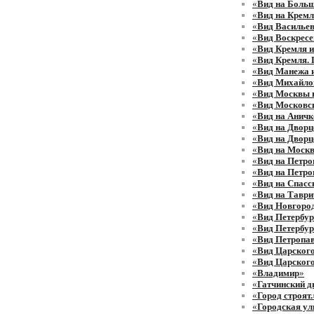
«
Вид на Боль
«
Вид на Кремл
«
Вид Васильев
«
Вид Воскресе
«
Вид Кремля и
«
Вид Кремля. 
«
Вид Манежа 
«
Вид Михайло
«
Вид Москвы 
«
Вид Московск
«
Вид на Аничк
«
Вид на Двор
«
Вид на Дворц
«
Вид на Моск
«
Вид на Петро
«
Вид на Петро
«
Вид на Спас
«
Вид на Таври
«
Вид Новгоро
«
Вид Петербур
«
Вид Петербур
«
Вид Петропав
«
Вид Царского
«
Вид Царского
«
Владимир
»
«
Гатчинский д
«
Город строят.
«
Городская ул