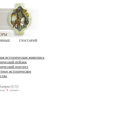
ая историческая живопись
рический пейзаж
рический портрет
тное историческое
ство
анры (1/1)
азад
|
1
|
дальше »