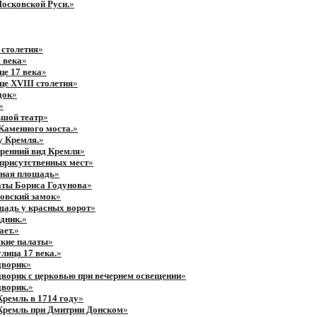
осковской Руси.
»
 столетия
»
 века
»
це 17 века
»
це XVIII столетия
»
док
»
»
ьшой театр
»
Каменного моста.
»
у Кремля.
»
ренний вид Кремля
»
присутственных мест
»
сная площадь
»
аты Бориса Годунова
»
овский замок
»
адь у красных ворот
»
дник.
»
ает.
»
ские палаты
»
лица 17 века.
»
дворик
»
ворик с церковью при вечернем освещении
»
ворик.
»
ремль в 1714 году
»
Кремль при Дмитрии Донском
»