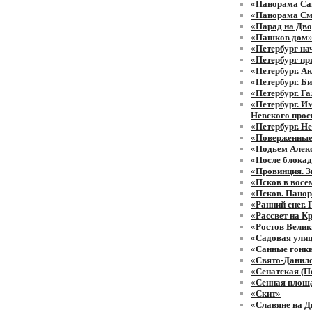
«
Панорама Са
«
Панорама См
«
Парад на Дв
«
Пашков дом
«
Петербург нач
«
Петербург при
«
Петербург. А
«
Петербург. Б
«
Петербург. Г
«
Петербург. И
Невского прос
«
Петербург. Н
«
Поверженные
«
Подьем Алек
«
После блока
«
Провинция. З
«
Псков в восе
«
Псков. Панор
«
Ранний снег.
«
Рассвет на К
«
Ростов Велик
«
Садовая улиц
«
Санные гонки
«
Свято-Данил
«
Сенатская (П
«
Сенная площ
«
Скит
»
«
Славяне на Д