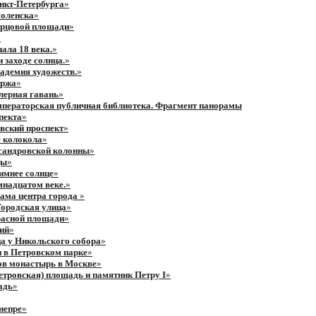
нкт-Петербурга
»
оленска
»
орцовой площади
»
»
ала 18 века.
»
 заходе солнца.
»
кадемия художеств.
»
иржа
»
алерная гавань
»
мператорская публичная библиотека. Фрагмент панорамы
пекта
»
евский проспект
»
 колокола
»
сандровской колонны
»
ды
»
имнее солнце
»
мнадцатом веке.
»
ама центра города
»
 Городская улица
»
расной площади
»
ий
»
а у Никольского собора
»
 в Петровском парке
»
ов монастырь в Москве
»
етровская) площадь и памятник Петру I
»
адь
»
непре
»