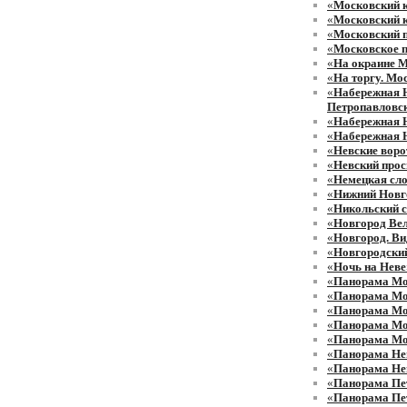
«
Московский к
«
Московский 
«
Московский 
«
Московское 
«
На окраине 
«
На торгу. Мос
«
Набережная Н
Петропавловск
«
Набережная Н
«
Набережная 
«
Невские воро
«
Невский прос
«
Немецкая сл
«
Нижний Новг
«
Никольский с
«
Новгород Ве
«
Новгород. Ви
«
Новгородский
«
Ночь на Неве
«
Панорама Мо
«
Панорама Мо
«
Панорама Мо
«
Панорама Мо
«
Панорама Мо
«
Панорама Нев
«
Панорама Нев
«
Панорама Пе
«
Панорама Пе