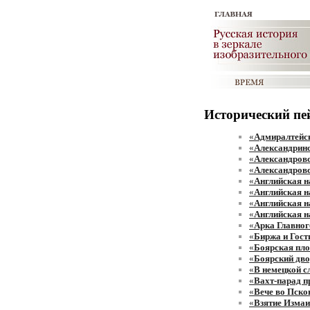
Исторический пе
«
Адмиралтейс
«
Александринс
«
Александров
«
Александровс
«
Английская н
«
Английская н
«
Английская н
«
Английская н
«
Арка Главног
«
Биржа и Гос
«
Боярская пл
«
Боярский дв
«
В немецкой с
«
Вахт-парад п
«
Вече во Пско
«
Взятие Изма