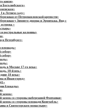
го князя
»
ея Боголюбского
»
ломенском
»
 I в Летнем саду
»
бережная от Петропавловской крепости
»
бережная у Зимнего дворца и Эрмитажа. Вид с
 острова
»
астырь
»
 и ростральные колонны
»
ец
»
ц в Петербурге
»
я площадь
»
 собор
»
 собор
»
щадь
»
щадь
»
адь в Москве 17-го века
»
адь. 18-й век.
»
едине 18 века
»
ва и Иван-город
»
941
»
дни блокады
»
ц
»
й замок
»
 замок со стороны набережной Фонтанки
»
 замок со стороны площади Конетабль
»
ина в Святогорском монастыре
»