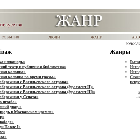
йзаж
Жанры
кая площадь
»
Бытов
кий театр и публичная библиотека
»
Исто
ская колонна
»
Исто
кая колонна во время грозы.
»
Сюже
абережная с Васильевского острова
»
искус
абережная с Васильевского острова (фрагмент II)
»
абережная с Васильевского острова (фрагмент III)
»
Ж
абережная у Сената
»
« н
о штаба
»
тиный двор
»
ощадь в Московском кремле
»
ор
»
лободе
»
ри Павле I
»
ве
»
ила
»