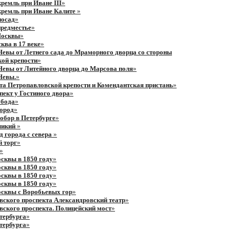
ремль при Иване III
»
кремль при Иване Калите
»
посад
»
предместье
»
Москвы
»
ква в 17 веке
»
евы от Летнего сада до Мраморного дворца со стороны
ой крепости
»
евы от Литейного дворца до Марсова поля
»
Невы.
»
та Петропавловской крепости и Комендантская пристань
»
пект у Гостиного двора
»
обода
»
ород
»
обор в Петербурге
»
ликий
»
д города с севера
»
 торг
»
»
сквы в 1850 году
»
сквы в 1850 году
»
сквы в 1850 году
»
сквы в 1850 году
»
сквы с Воробьевых гор
»
ского проспекта Александровский театр
»
ского проспекта. Полицейский мост
»
тербурга
»
тербурга
»