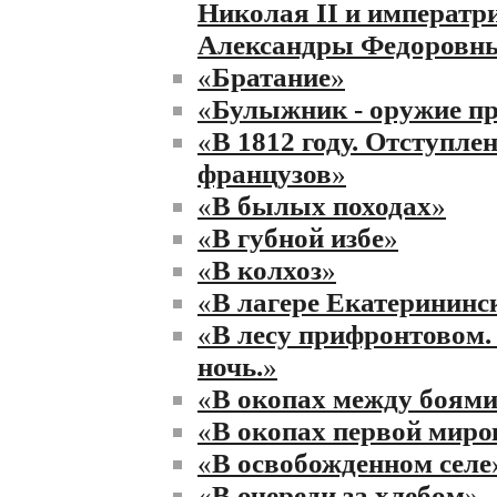
Николая II и императ
Александры Федоровн
«
Братание
»
«
Булыжник - оружие п
«
В 1812 году. Отступле
французов
»
«
В былых походах
»
«
В губной избе
»
«
В колхоз
»
«
В лагере Екатерининс
«
В лесу прифронтовом.
ночь.
»
«
В окопах между боям
«
В окопах первой мир
«
В освобожденном селе
«
В очереди за хлебом
»