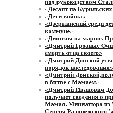
под руководством Стали
«
Десант на Курильских
«
Дети войны
»
«
Дзержинский среди де
коммуне
»
«
Дивизия на марше. П
«
Дмитрий Грозные Очи 
смерть отца своего
»
«
Дмитрий Донской утв
порядок наследования
«
Дмитрий Донской,пол
в битве с Мамаем
»
«
Дмитрий Иванович До
получает сведения о п
Мамая. Миниатюра из
Сергия Радонежского"