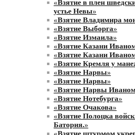
«
Взятие в плен шведск
устье Невы
»
«
Взятие Владимира мо
«
Взятие Выборга
»
«
Взятие Измаила
»
«
Взятие Казани Ивано
«
Взятие Казани Ивано
«
Взятие Кремля у ман
«
Взятие Нарвы
»
«
Взятие Нарвы
»
«
Взятие Нарвы Ивано
«
Взятие Нотебурга
»
«
Взятие Очакова
»
«
Взятие Полоцка войс
Батория.
»
«
Взятие штурмом укре