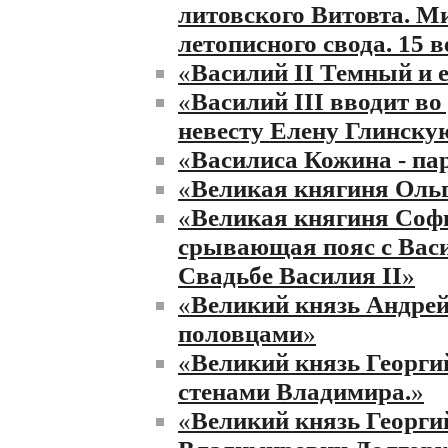
литовского Витовта. М
летописного свода. 15 в
«
Василий II Темный и 
«
Василий III вводит во
невесту Елену Глинску
«
Василиса Кожина - па
«
Великая княгиня Ольг
«
Великая княгиня Соф
срывающая пояс с Васи
Свадьбе Василия II
»
«
Великий князь Андрей
половцами
»
«
Великий князь Георги
стенами Владимира.
»
«
Великий князь Георги