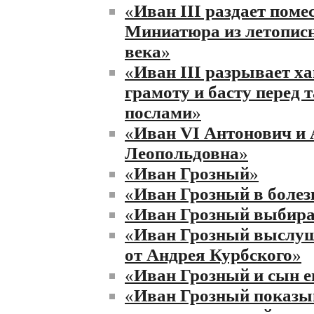
«
Иван III раздает поме
Миниатюра из летописн
века
»
«
Иван III разрывает х
грамоту и басту перед 
послами
»
«
Иван VI Антонович и
Леопольдовна
»
«
Иван Грозный
»
«
Иван Грозный в болез
«
Иван Грозный выбира
«
Иван Грозный выслуш
от Андрея Курбского
»
«
Иван Грозный и сын е
«
Иван Грозный показы