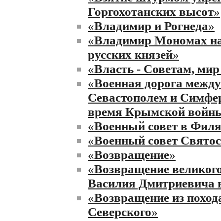
Горгохотанских высот
»
«
Владимир и Рогнеда
»
«
Владимир Мономах на
русских князей
»
«
Власть - Советам, мир
«
Военная дорога между
Севастополем и Симфе
время Крымской войн
«
Военный совет в Фил
«
Военный совет Свято
«
Возвращение
»
«
Возвращение великого
Василия Дмитриевича 
«
Возвращение из поход
Северского
»