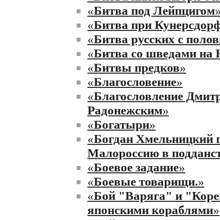
«
Битва под Лейпцигом
«
Битва при Кунерсдор
«
Битва русских с поло
«
Битва со шведами на
«
Битвы предков
»
«
Благословение
»
«
Благословление Дмит
Радонежским
»
«
Богатыри
»
«
Богдан Хмельницкий 
Малороссию в подданст
«
Боевое задание
»
«
Боевые товарищи.
»
«
Бой "Варяга" и "Коре
японскими кораблями
»