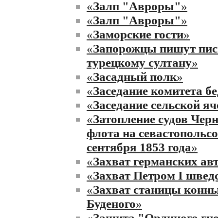
«
Залп "Авроры"
»
«
Залп "Авроры"
»
«
Заморские гости
»
«
Запорожцы пишут пи
турецкому султану
»
«
Засадный полк
»
«
Заседание комитета б
«
Заседание сельской я
«
Затопление судов Чер
флота на севастопольсо
сентября 1853 года
»
«
Захват германских ав
«
Захват Петром I швед
«
Захват станицы конн
Буденого
»
«
Защита "Орлиного гне