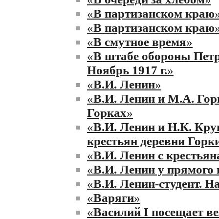
«
В партизанском краю
«
В партизанском краю
«
В смутное время
»
«
В штабе обороны Петр
Ноябрь 1917 г.
»
«
В.И. Ленин
»
«
В.И. Ленин и М.А. Гор
Горках
»
«
В.И. Ленин и Н.К. Кру
крестьян деревни Горк
«
В.И. Ленин с крестья
«
В.И. Ленин у прямого
«
В.И. Ленин-студент. Н
«
Варяги
»
«
Василий I посещает в