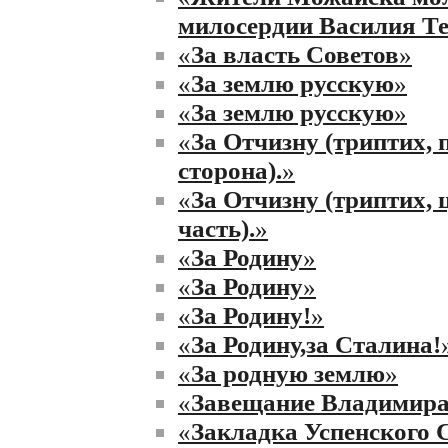
милосердии Василия Т
«
За власть Советов
»
«
За землю русскую
»
«
За землю русскую
»
«
За Отчизну (триптих, 
сторона).
»
«
За Отчизну (триптих,
часть).
»
«
За Родину
»
«
За Родину
»
«
За Родину!
»
«
За Родину,за Сталина!
«
За родную землю
»
«
Завещание Владимира
«
Закладка Успенского 