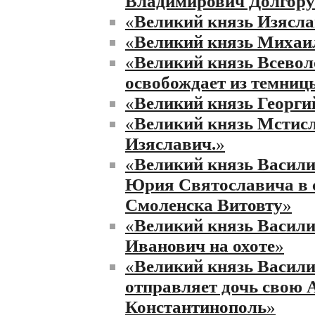
Владимирович Долгору
«
Великий князь Изясла
«
Великий князь Михаил
«
Великий князь Всевол
освобождает из темниц
«
Великий князь Георгий
«
Великий князь Мстис
Изяславич.
»
«
Великий князь Васили
Юрия Святославича в 
Смоленска Витовту
»
«
Великий князь Васили
Иванович на охоте
»
«
Великий князь Васил
отправляет дочь свою 
Константинополь
»