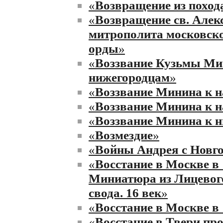
«
Возвращение из поход
«
Возвращение св. Алек
митрополита московско
орды
»
«
Воззвание Кузьмы Ми
нижегородцам
»
«
Воззвание Минина к н
«
Воззвание Минина к н
«
Воззвание Минина к 
«
Возмездие
»
«
Войны Андрея с Новго
«
Восстание в Москве в 
Миниатюра из Лицевог
свода. 16 век
»
«
Восстание в Москве в 
«
Восстание в Твери про