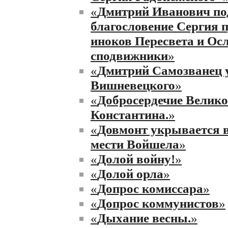
«
Дмитрий Иванович по
благословение Сергия 
иноков Пересвета и Ос
сподвижники
»
«
Дмитрий Самозванец 
Вишневецкого
»
«
Добросердечие Велико
Константина.
»
«
Довмонт укрывается в
мести Войшела
»
«
Долой войну!
»
«
Долой орла
»
«
Допрос комиссара
»
«
Допрос коммунистов
»
«
Дыхание весны.
»