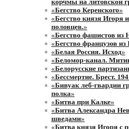
корчмы на литовской г
«
Бегство Керенского
»
«
Бегство князя Игоря и
половцев.
»
«
Бегство фашистов из 
«
Бегство французов из 
«
Белая Россия. Исход
»
«
Беломор-канал. Митин
«
Белорусские партиза
«
Бессмертие. Брест. 194
«
Бивуак леб-гвардии г
полка
»
«
Битва при Калке
»
«
Битва Александра Нев
шведами
»
«
Битва князя Игоря с 