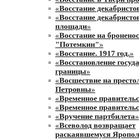
«
Восстание декабристо
«
Восстание декабристо
площади
»
«
Восстание на бронено
"Потемкин"
»
«
Восстание. 1917 год.
»
«
Восстановление госуд
границы
»
«
Восшествие на престо
Петровны
»
«
Временное правитель
«
Временное правитель
«
Вручение партбилета
»
«
Всеволод возвращает
раскаявшемуся Яропол