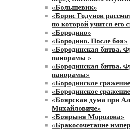
«
Большевик
»
«
Борис Годунов рассмат
по которой учится его 
«
Бородино
»
«
Бородино. После боя
»
«
Бородинская битва. Ф
панорамы
»
«
Бородинская битва. Ф
панорамы
»
«
Бородинское сражени
«
Бородинское сражени
«
Боярская дума при Ал
Михайловиче
»
«
Боярыня Морозова
»
«
Бракосочетание импе