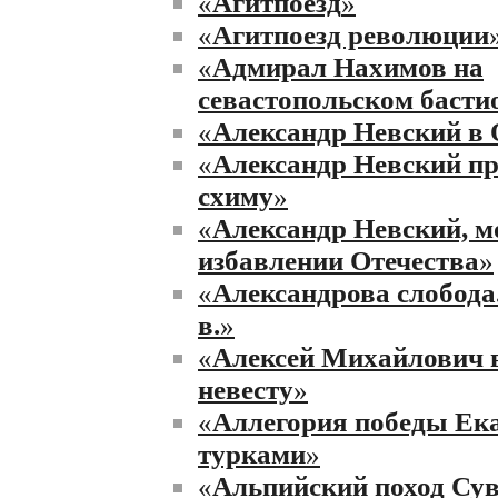
«
Агитпоезд
»
«
Агитпоезд революции
«
Адмирал Нахимов на
севастопольском басти
«
Александр Невский в 
«
Александр Невский п
схиму
»
«
Александр Невский, 
избавлении Отечества
»
«
Александрова слобода
в.
»
«
Алексей Михайлович 
невесту
»
«
Аллегория победы Ека
турками
»
«
Альпийский поход Сув