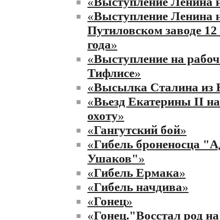
«
Выступление Ленина 
«
Выступление Ленина 
Путиловском заводе 12
года
»
«
Выступление на рабоч
Тифлисе
»
«
Высылка Сталина из 
«
Вьезд Екатерины II н
охоту
»
«
Гангутский бой
»
«
Гибель броненосца "
Ушаков"
»
«
Гибель Ермака
»
«
Гибель начдива
»
«
Гонец
»
«
Гонец."Восстал род на