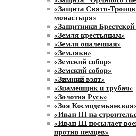
«
Защита Свято-Троицк
монастыря
»
«
Защитники Брестской
«
Земля крестьянам
»
«
Земля опаленная
»
«
Земляки
»
«
Земский собор
»
«
Земский собор
»
«
Зимний взят
»
«
Знаменщик и трубач
»
«
Золотая Русь
»
«
Зоя Космодемьянская
«
Иван III на строител
«
Иван III посылает во
против немцев
»