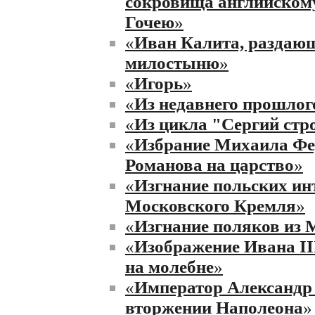
сокровища английском
Гочею
»
«
Иван Калита, раздаю
милостыню
»
«
Игорь
»
«
Из недавнего прошлог
«
Из цикла "Сергий стр
«
Избрание Михаила Фе
Романова на царство
»
«
Изгнание польских ин
Московского Кремля
»
«
Изгнание поляков из
«
Изображение Ивана III
на молебне
»
«
Император Александр 
вторжении Наполеона
»