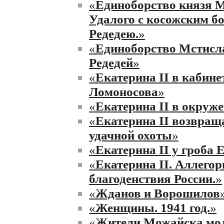
«
Единоборство князя 
Удалого с косожским б
Редедею.
»
«
Единоборство Мстисла
Редедей
»
«
Екатерина II в кабине
Ломоносова
»
«
Екатерина II в окруж
«
Екатерина II возвраща
удачной охоты
»
«
Екатерина II у гроба 
«
Екатерина II. Аллегор
благоденствия России.
»
«
Жданов и Ворошилов
«
Женщины. 1941 год.
»
«
Жители Можайска мол