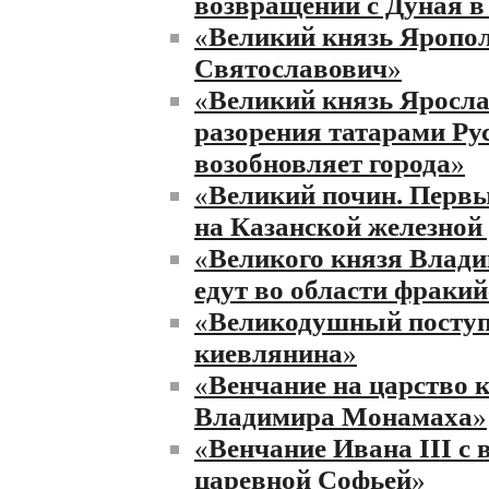
возвращении с Дуная в
«
Великий князь Яропо
Святославович
»
«
Великий князь Яросла
разорения татарами Ру
возобновляет города
»
«
Великий почин. Перв
на Казанской железной 
«
Великого князя Влади
едут во области фракий
«
Великодушный поступ
киевлянина
»
«
Венчание на царство 
Владимира Монамаха
»
«
Венчание Ивана III с 
царевной Софьей
»