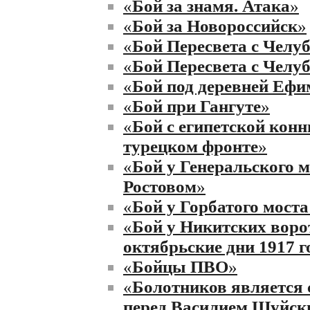
«
Бой за знамя. Атака
»
«
Бой за Новороссийск
»
«
Бой Пересвета с Челу
«
Бой Пересвета с Челу
«
Бой под деревней Ефи
«
Бой при Гангуте
»
«
Бой с египетской конн
турецком фронте
»
«
Бой у Генеральского м
Ростовом
»
«
Бой у Горбатого моста
«
Бой у Никитских воро
октябрьские дни 1917 
«
Бойцы ПВО
»
«
Болотников является 
перед Василием Шуйск