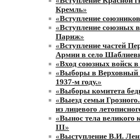
Кремль
»
«
Вступление союзнико
«
Вступление союзных в
Париж
»
«
Вступление частей Пе
Армии в село Шаблиев
«
Вход союзных войск 
«
Выборы в Верховный 
1937-м году.
»
«
Выборы комитета бед
«
Выезд семьи Грозного
из лицевого летописного
«
Вынос тела великого 
III
»
«
Выступление В.И. Лен