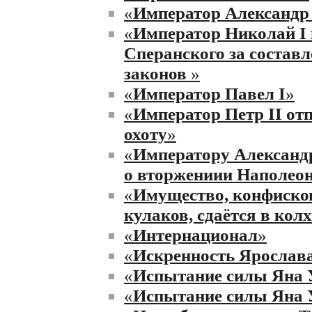
«
Император Александр 
«
Император Николай I
Сперанского за составл
законов
»
«
Император Павел I
»
«
Император Петр II от
охоту
»
«
Императору Александ
о вторжениии Наполеон
«
Имущество, конфиско
кулаков, сдаётся в колх
«
Интернационал
»
«
Искренность Ярослава
«
Испытание силы Яна 
«
Испытание силы Яна 