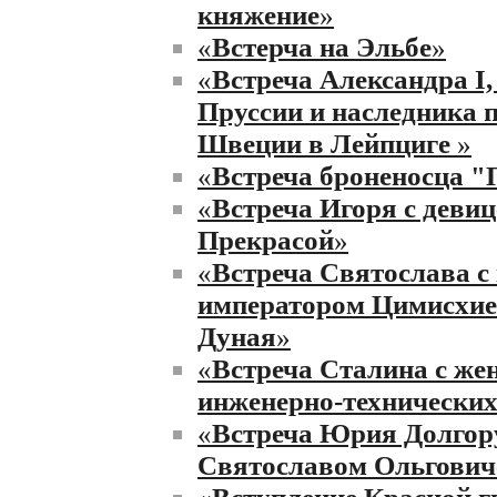
княжение
»
«
Встерча на Эльбе
»
«
Встреча Александра I,
Пруссии и наследника 
Швеции в Лейпциге
»
«
Встреча броненосца 
«
Встреча Игоря с девиц
Прекрасой
»
«
Встреча Святослава с
императором Цимисхие
Дуная
»
«
Встреча Сталина с же
инженерно-технических
«
Встреча Юрия Долгору
Святославом Ольгович
«
Вступление Красной г