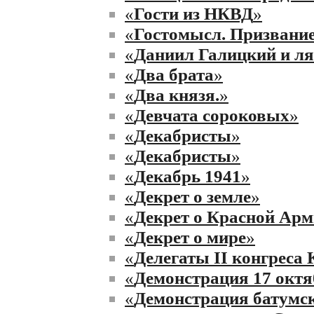
«
Гости из НКВД
»
«
Гостомысл. Призвани
«
Даниил Галицкий и ля
«
Два брата
»
«
Два князя.
»
«
Девчата сороковых
»
«
Декабристы
»
«
Декабристы
»
«
Декабрь 1941
»
«
Декрет о земле
»
«
Декрет о Красной Ар
«
Декрет о мире
»
«
Делегаты II конгреса
«
Демонстрация 17 октя
«
Демонстрация батумс