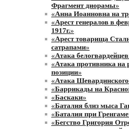
Фрагмент диорамы
»
«
Анна Иоанновна на тр
«
Арест генералов в фе
1917г.
»
«
Арест товарища Стал
сатрапами
»
«
Атака белогвардейцев
«
Атака противника на 
позиции
»
«
Атака Шевардинского
«
Баррикады на Красно
«
Баскаки
»
«
Баталия близ мыса Га
«
Баталия при Гренгаме
«
Бегство Григория Отр