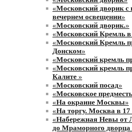
«
Московский дворик с 
вечернем освещении
»
«
Московский дворик.
»
«
Московский Кремль в 
«
Московский Кремль п
Донском
»
«
Московский кремль пр
«
Московский кремль п
Калите
»
«
Московский посад
»
«
Московское предмест
«
На окраине Москвы
»
«
На торгу. Москва в 17
«
Набережная Невы от Л
до Мраморного дворца 