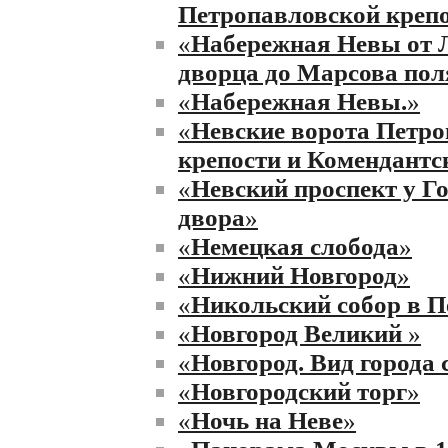
Петропавловской креп
«
Набережная Невы от 
дворца до Марсова пол
«
Набережная Невы.
»
«
Невские ворота Петр
крепости и Комендантс
«
Невский проспект у Г
двора
»
«
Немецкая слобода
»
«
Нижний Новгород
»
«
Никольский собор в П
«
Новгород Великий
»
«
Новгород. Вид города 
«
Новгородский торг
»
«
Ночь на Неве
»