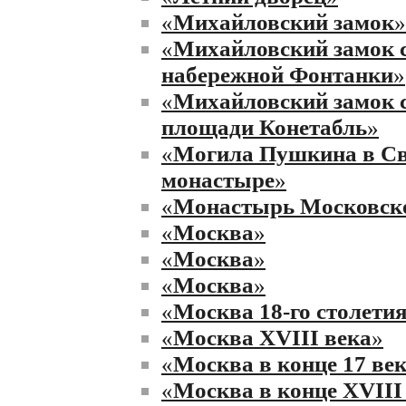
«
Михайловский замок
»
«
Михайловский замок 
набережной Фонтанки
»
«
Михайловский замок 
площади Конетабль
»
«
Могила Пушкина в Св
монастыре
»
«
Монастырь Московско
«
Москва
»
«
Москва
»
«
Москва
»
«
Москва 18-го столети
«
Москва XVIII века
»
«
Москва в конце 17 ве
«
Москва в конце XVIII