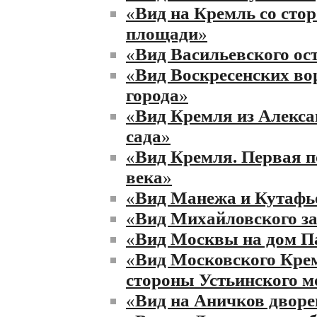
«
Вид на Кремль со сто
площади
»
«
Вид Васильевского ос
«
Вид Воскресенских во
города
»
«
Вид Кремля из Алекса
сада
»
«
Вид Кремля. Первая 
века
»
«
Вид Манежа и Кутафь
«
Вид Михайловского з
«
Вид Москвы на дом 
«
Вид Московского Кре
стороны Устьинского м
«
Вид на Аничков дворе