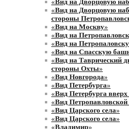
«
Вид на Дворцовую на
«
Вид на Дворцовую на
стороны Петропавловс
«
Вид на Москву
»
«
Вид на Петропавловск
«
Вид на Петропаловску
«
Вид на Спасскую баш
«
Вид на Таврический д
стороны Охты
»
«
Вид Новгорода
»
«
Вид Петербурга
»
«
Вид Петербурга вверх
«
Вид Петропавловской 
«
Вид Царского села
»
«
Вид Царского села
»
«
Владимир
»