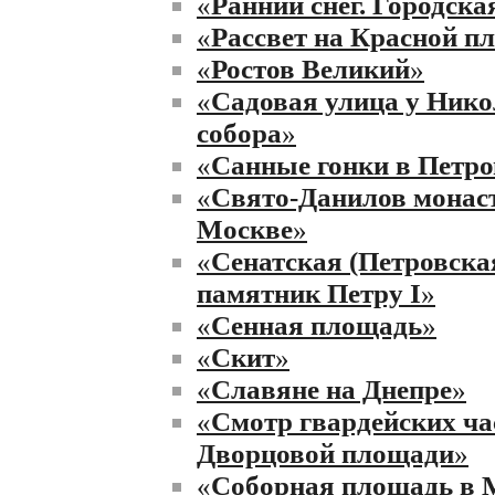
«
Ранний снег. Городска
«
Рассвет на Красной п
«
Ростов Великий
»
«
Садовая улица у Нико
собора
»
«
Санные гонки в Петро
«
Свято-Данилов монас
Москве
»
«
Сенатская (Петровска
памятник Петру I
»
«
Сенная площадь
»
«
Скит
»
«
Славяне на Днепре
»
«
Смотр гвардейских ча
Дворцовой площади
»
«
Соборная площадь в 