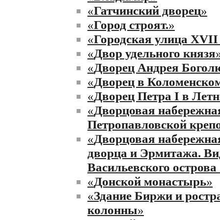
«
Гатчинский дворец
»
«
Город строят.
»
«
Городская улица XVII
«
Двор удельного князя
«
Дворец Андрея Богол
«
Дворец в Коломенско
«
Дворец Петра I в Летн
«
Дворцовая набережна
Петропавловской креп
«
Дворцовая набережная
дворца и Эрмитажа. Ви
Васильевского острова
«
Донской монастырь
»
«
Здание Биржи и рост
колонны
»