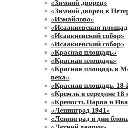
«
Зимний дворец
»
«
Зимний дворец в Пете
«
Измайлово
»
«
Исаакиевская площад
«
Исаакиевский собор
»
«
Исаакиевский собор
»
«
Красная площадь
»
«
Красная площадь
»
«
Красная площадь в Мо
века
»
«
Красная площадь. 18-й
«
Кремль в середине 18 
«
Крепость Нарва и Ива
«
Ленинград 1941
»
«
Ленинград в дни блок
«
Летний дворец
»