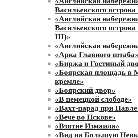
«
Английская набережна
Васильевского острова 
«
Английская набережна
Васильевского острова
III)
»
«
Английская набережна
«
Арка Главного штаба
«
Биржа и Гостиный дв
«
Боярская площадь в 
кремле
»
«
Боярский двор
»
«
В немецкой слободе
»
«
Вахт-парад при Павле
«
Вече во Пскове
»
«
Взятие Измаила
»
«
Вид на Большую Невк