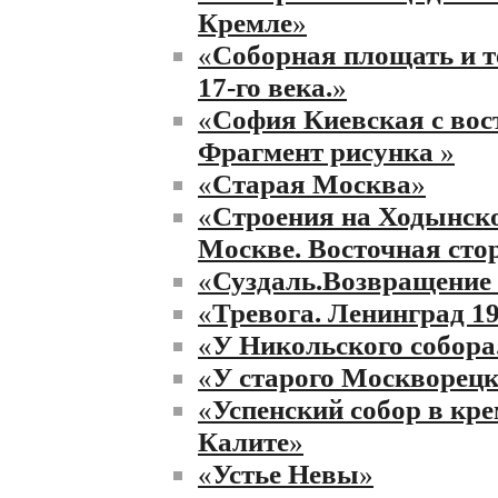
Кремле
»
«
Соборная площать и т
17-го века.
»
«
София Киевская с вос
Фрагмент рисунка
»
«
Старая Москва
»
«
Строения на Ходынско
Москве. Восточная сто
«
Суздаль.Возвращение 
«
Тревога. Ленинград 19
«
У Никольского собора
«
У старого Москворецк
«
Успенский собор в кр
Калите
»
«
Устье Невы
»