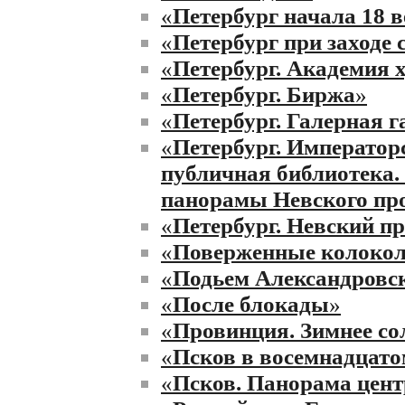
«
Петербург начала 18 в
«
Петербург при заходе 
«
Петербург. Академия х
«
Петербург. Биржа
»
«
Петербург. Галерная г
«
Петербург. Император
публичная библиотека.
панорамы Невского пр
«
Петербург. Невский п
«
Поверженные колоко
«
Подьем Александровс
«
После блокады
»
«
Провинция. Зимнее со
«
Псков в восемнадцато
«
Псков. Панорама цент